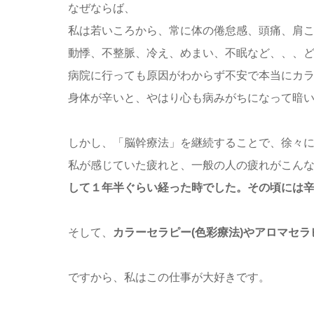
なぜならば、
私は若いころから、常に体の倦怠感、頭痛、肩
動悸、不整脈、冷え、めまい、不眠など、、、
病院に行っても原因がわからず不安で本当にカ
身体が辛いと、やはり心も病みがちになって暗
しかし、「脳幹療法」を継続することで、徐々
私が感じていた疲れと、一般の人の疲れがこん
して１年半ぐらい経った時でした。その頃には
そして、
カラーセラピー(色彩療法)やアロマセラ
ですから、私はこの仕事が大好きです。